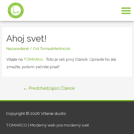
Ahoj svet!
Nezaradené
/ Od
TomasMartincok
Vitajte na
TOMARco.
. Toto je váš prvý článok. Úpravte ho ale
zmažte, potom začnite písať!
←
Predchádzajúci Článok
Copyright © 2026
Vŕtanie studní
TOMARCO | Moderný web pre moderný svet